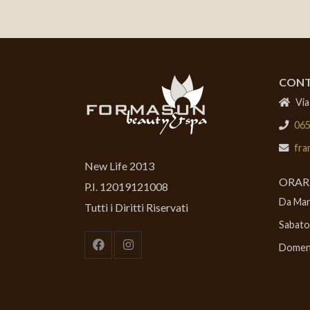
CONT
Via
06
fra
New Life 2013
ORAR
P.I. 12019121008
Da Mart
Tutti i Diritti Riservati
Sabato
Domeni