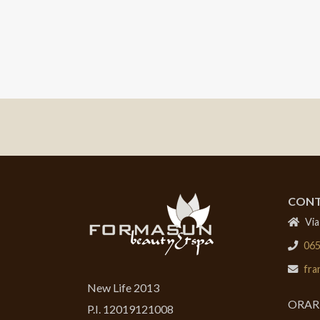
CONT
Via
06
fra
New Life 2013
ORAR
P.I. 12019121008