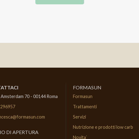
ATTACI
FORMASUN
 Amsterdam 70 - 00144 Roma
Formasun
5296957
Trattamenti
ncesca@formasun.com
Servizi
Nutrizione e prodotti low carb
IO DI APERTURA
Novita`